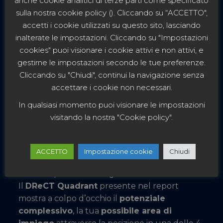
anche cookie analitici di terze parti come specificato
sulla nostra cookie policy (). Cliccando su “ACCETTO",
accetti i cookie utilizzati su questo sito, lasciando
inalterate le impostazioni. Cliccando su "Impostazioni
cookies" puoi visionare i cookie attivi e non attivi, e
gestirne le impostazioni secondo le tue preferenze.
Cliccando su "Chiudi", continui la navigazione senza
accettare i cookie non necessari.
In qualsiasi momento puoi visionare le impostazioni
visitando la nostra "Cookie policy".
SCOPRI LA TUA POSIZIONE
NEL DReCT QUADRANT
ACCETTO
Impostazione cookie
Chiudi
Essere nel posto giusto è la condizione
ottimale per dare il meglio di se stessi.
Il
DReCT Quadrant
presente nel report
mostra a colpo d’occhio il
potenziale
complessivo
, la tua
possibile area di